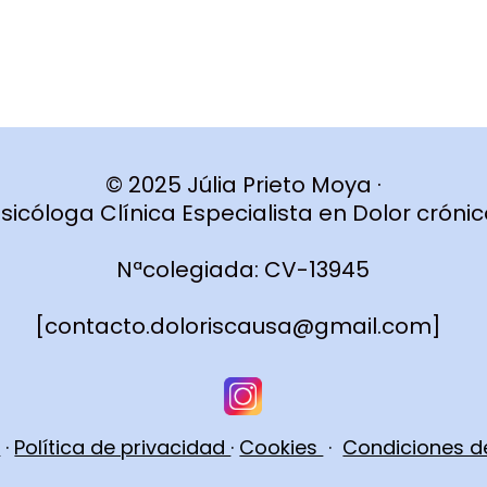
© 2025 Júlia Prieto Moya ·
sicóloga Clínica Especialista en Dolor cróni
Nªcolegiada: CV-13945
[
contacto.doloriscausa@gmail.com
]
l
·
Política de privacidad
·
Cookies
·
Condiciones d