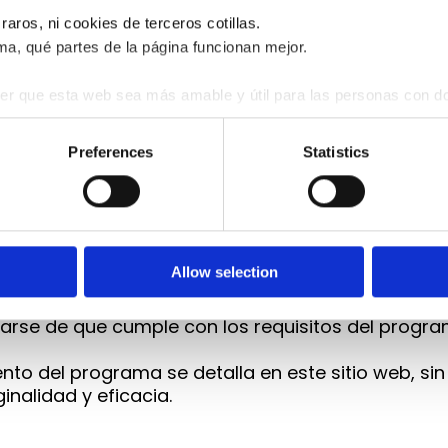
 web —incluyendo textos, imágenes, logotipos, ví
raros, ni cookies de terceros cotillas.
son propiedad intelectual de la titular, salvo que
ma, qué partes de la página funcionan mejor.
stribución, comunicación pública, transformación 
r que esta web sea más amable y útil para las personas con do
egido y su acceso está restringido a personas qu
 cookies permitir.
pia, difusión o transmisión a terceros.
Preferences
Statistics
ceptación íntegra del presente aviso legal.
el uso inadecuado, indebido o de la interpretación
Allow selection
 o perjuicios derivados del acceso o uso de los 
rarse de que cumple con los requisitos del progra
nto del programa se detalla en este sitio web, sin
inalidad y eficacia.