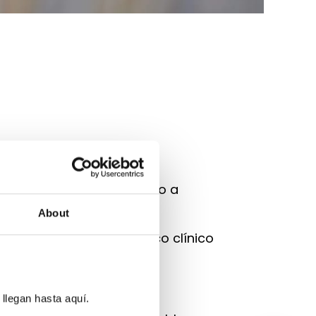
erapéutica online dirigido a
About
cualificada.
so sustituye un diagnóstico clínico
llegan hasta aquí.