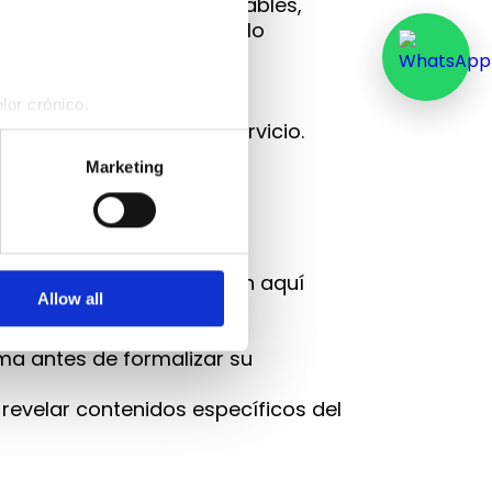
deos, documentos descargables,
 se indique expresamente lo
o cualquier otro uso sin
lor crónico.
e hayan contratado el servicio.
Marketing
 errónea de la información aquí
Allow all
contenidos.
ma antes de formalizar su
 revelar contenidos específicos del