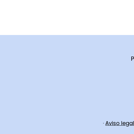
P
·
Aviso lega