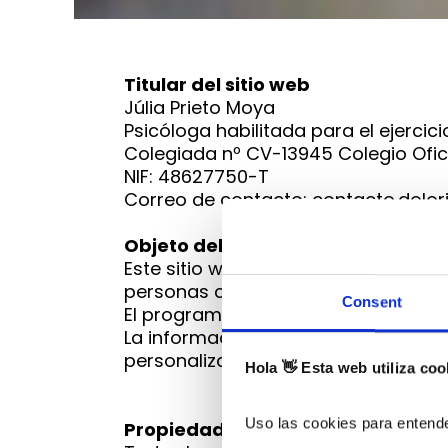
Titular del sitio web
Júlia Prieto Moya
Psicóloga habilitada para el ejercicio
Colegiada nº CV-13945 Colegio Ofic
NIF: 48627750-T
Correo de contacto: contacto.dolo
Objeto del sitio web
Este sitio web tiene como finalidad
personas con dolor crónico de tipo 
Consent
El programa está diseñado, desarrol
La información aquí contenida tiene 
personalizado ni constituye terapia 
Hola 👋 Esta web utiliza coo
Uso las cookies para entende
Propiedad intelectual