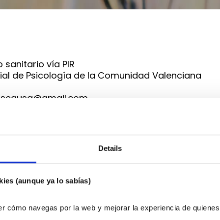
 sanitario vía PIR
ial de Psicología de la Comunidad Valenciana
riscausa@
gmail.com
 informar sobre un programa de intervención psicot
nociplástico.
Details
lado y supervisado por una profesional sanitaria 
carácter divulgativo y orientativo, y en ningún ca
psicológica individual directa.
kies (aunque ya lo sabías)
r cómo navegas por la web y mejorar la experiencia de quienes 