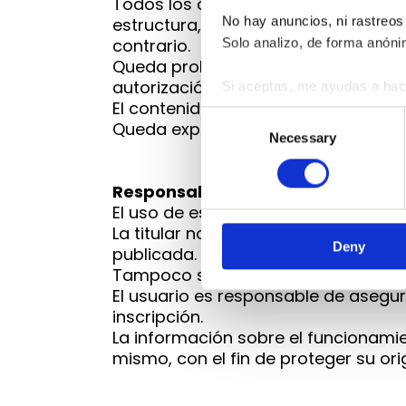
Todos los contenidos de este sitio
No hay anuncios, ni rastreos 
estructura, diseño y código fuente— 
contrario.
Solo analizo, de forma anóni
Queda prohibida su reproducción, di
autorización previa y por escrito.
Si aceptas, me ayudas a hace
El contenido del programa está prot
Puedes aceptar o decidir qué
Consent
Queda expresamente prohibida su co
Necessary
Selection
Responsabilidad
El uso de este sitio web implica la a
La titular no se hace responsable d
Deny
publicada.
Tampoco se responsabiliza de daños
El usuario es responsable de asegu
inscripción.
La información sobre el funcionamie
mismo, con el fin de proteger su orig