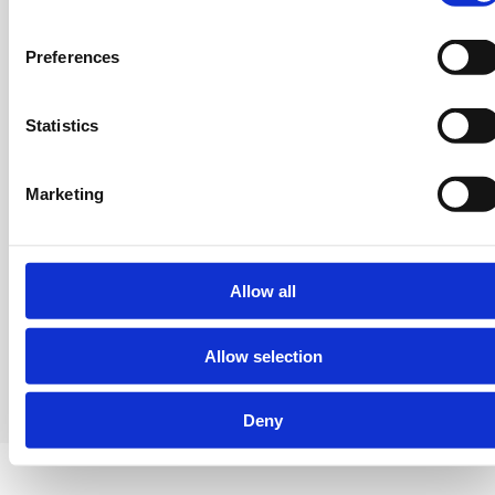
Puedes aceptar o decidir qué cookies permitir.
ENVIAR
Preferences
Statistics
Marketing
711283082
Allow all
Allow selection
Respondo en 24h, salvo si es viernes ;)
Deny