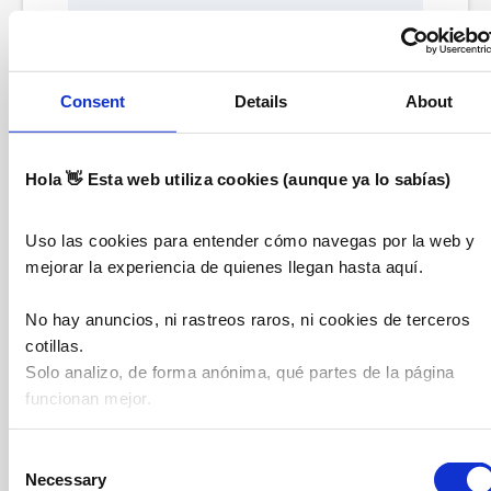
Consent
Details
About
Hola 👋 Esta web utiliza cookies (aunque ya lo sabías)
Uso las cookies para entender cómo navegas por la web y
mejorar la experiencia de quienes llegan hasta aquí.
No hay anuncios, ni rastreos raros, ni cookies de terceros
cotillas.
Solo analizo, de forma anónima, qué partes de la página
funcionan mejor.
Si aceptas, me ayudas a hacer que esta web sea más
Consent
amable y útil para las personas con dolor crónico.
Necessary
Selection